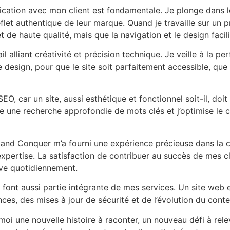
ation avec mon client est fondamentale. Je plonge dans leu
 reflet authentique de leur marque. Quand je travaille sur 
de haute qualité, mais que la navigation et le design facili
il alliant créativité et précision technique. Je veille à la p
design, pour que le site soit parfaitement accessible, que c
EO, car un site, aussi esthétique et fonctionnel soit-il, doit
e une recherche approfondie de mots clés et j’optimise le co
 and Conquer m’a fourni une expérience précieuse dans la cr
pertise. La satisfaction de contribuer au succès de mes clie
ve quotidiennement.
 font aussi partie intégrante de mes services. Un site web 
nces, des mises à jour de sécurité et de l’évolution du conte
oi une nouvelle histoire à raconter, un nouveau défi à rel