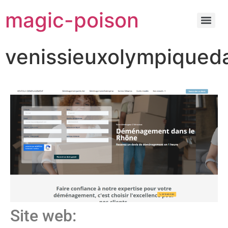
magic-poison
venissieuxolympiqueda
Site web: