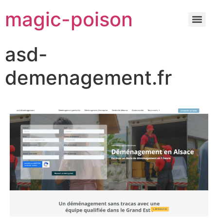
magic-poison
asd-
demenagement.fr