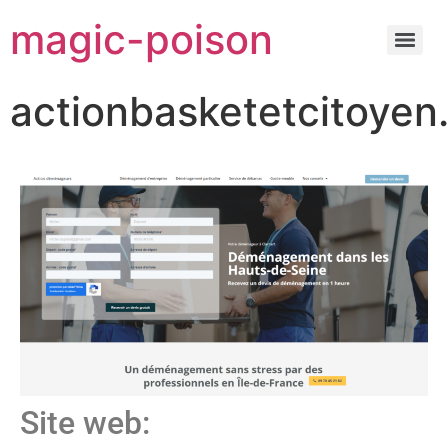
magic-poison
actionbasketetcitoyen.
Site web: